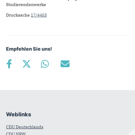
Studierendenwerke
Drucksache
17/4453
Empfehlen Sie uns!
Weblinks
Fußbereich
CDU Deutschlands
CDU NRW