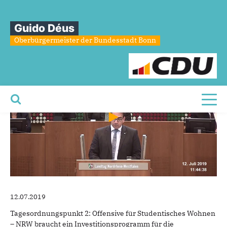
Sie sind hier
»
Plenarrede vom 12. Juli 2019
Guido Déus
Plenarrede
vom
12.
Juli
2019
Oberbürgermeister der Bundesstadt Bonn
Toggl
12.07.2019
Tagesordnungspunkt 2: Offensive für Studentisches Wohnen
– NRW braucht ein Investitionsprogramm für die