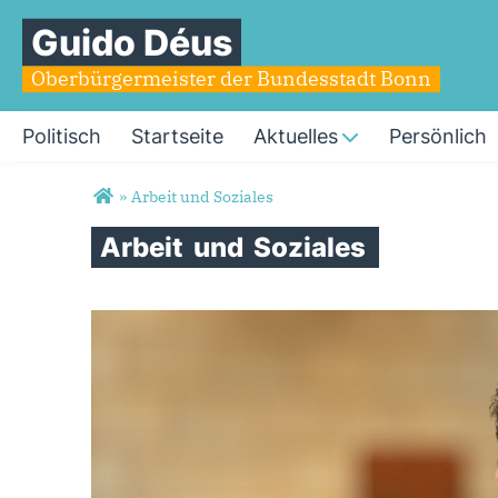
Guido Déus
Oberbürgermeister der Bundesstadt Bonn
Politisch
Startseite
Aktuelles
Persönlich
Sie sind hier
»
Arbeit und Soziales
Arbeit
und
Soziales