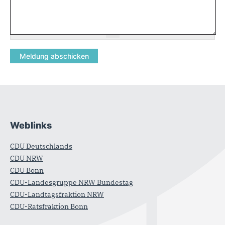
Weblinks
Fußbereich
CDU Deutschlands
CDU NRW
CDU Bonn
CDU-Landesgruppe NRW Bundestag
CDU-Landtagsfraktion NRW
CDU-Ratsfraktion Bonn