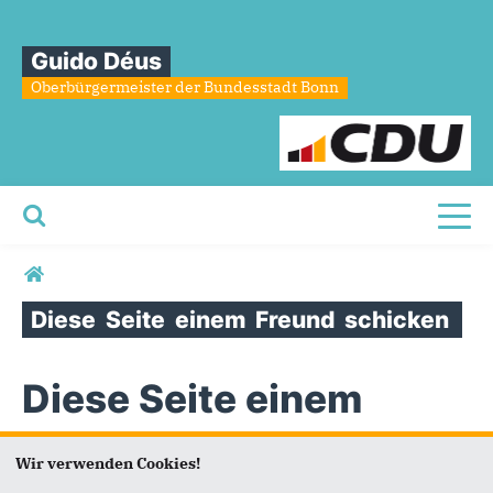
Guido Déus
Oberbürgermeister der Bundesstadt Bonn
Toggl
Sie sind hier
Diese
Seite
einem
Freund
schicken
Diese Seite einem
Freund schicken
Wir verwenden Cookies!