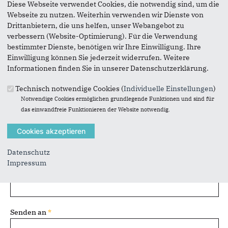
Diese Webseite verwendet Cookies, die notwendig sind, um die
Seite versenden
Webseite zu nutzen. Weiterhin verwenden wir Dienste von
Drittanbietern, die uns helfen, unser Webangebot zu
verbessern (Website-Optimierung). Für die Verwendung
Vielen Dank, dass Sie die Inhalte unserer Homepage
bestimmter Dienste, benötigen wir Ihre Einwilligung. Ihre
weiterempfehlen.
Einwilligung können Sie jederzeit widerrufen. Weitere
Informationen finden Sie in unserer Datenschutzerklärung.
Anmerkung: Ihre E-Mail-Adresse wird benötigt um die
Personen, denen Sie die Seite weiterempfehlen, zu
Technisch notwendige Cookies (
Individuelle Einstellungen
)
informieren, von wem die Empfehlung kommt, und dass es
Notwendige Cookies ermöglichen grundlegende Funktionen und sind für
kein Spam ist.
das einwandfreie Funktionieren der Website notwendig.
Das mit * gekennzeichnete Feld ist ein Pflichtfeld.
Eigene E-Mail-Adresse
*
Datenschutz
Impressum
Eigener Name
*
Senden an
*